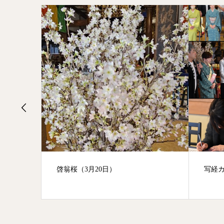
写経カフェ「書茶房」（3月23日）
静岡と