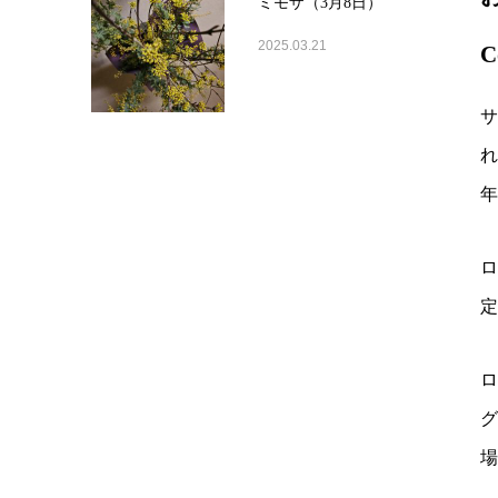
ミモザ（3月8日）
2025.03.21
C
サ
れ
ロ
定
ロ
グ
場