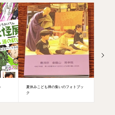
トブッ
ミモザ（3月8日）
春季清