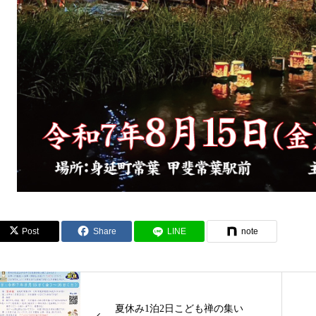
Post
Share
LINE
note
夏休み1泊2日こども禅の集い