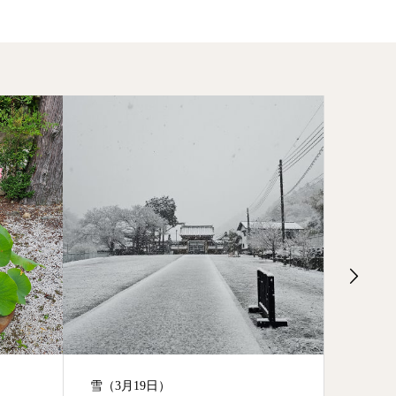
写佛教室（3月8日）
フット