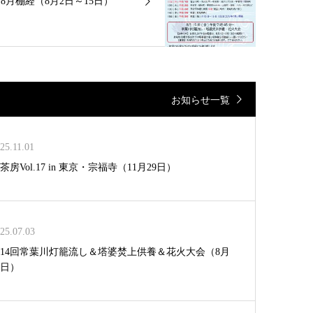
8月棚経（8月2日～15日）
お知らせ一覧
25.11.01
茶房Vol.17 in 東京・宗福寺（11月29日）
25.07.03
14回常葉川灯籠流し＆塔婆焚上供養＆花火大会（8月
5日）