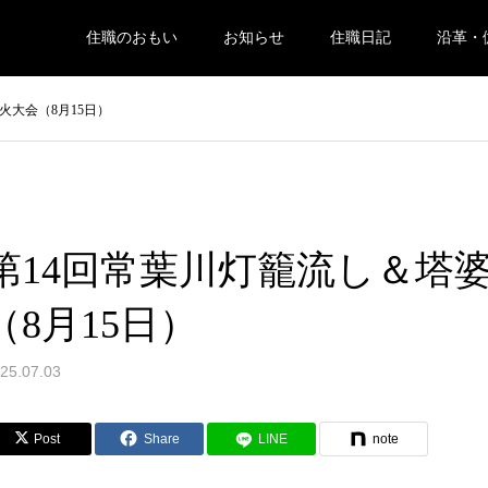
住職のおもい
お知らせ
住職日記
沿革・
火大会（8月15日）
第14回常葉川灯籠流し＆塔
（8月15日）
25.07.03
Post
Share
LINE
note