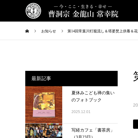
お知らせ
第14回常葉川灯籠流し＆塔婆焚上供養＆花
最新記事
夏休みこども禅の集い
のフォトブック
20
2025.12.01
写経カフェ「書茶房」
（3月23日）