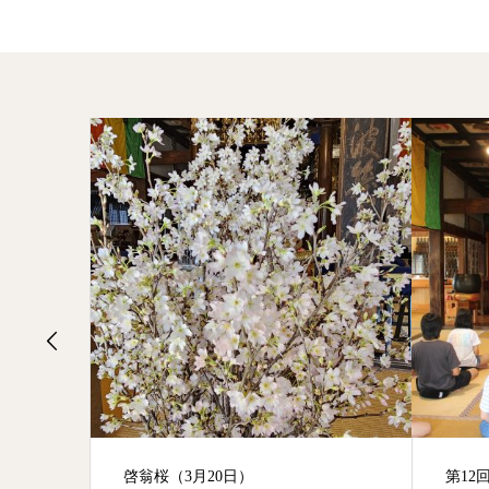
第12回夏休み一泊二日こども禅の集
蓮咲い