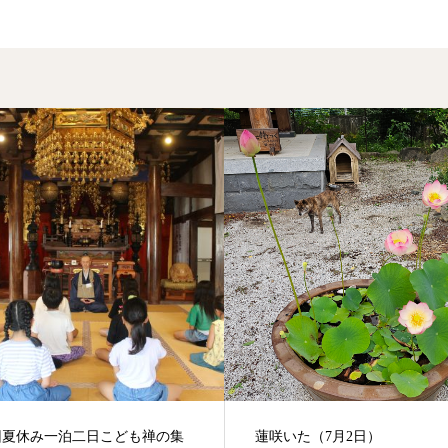
た（7月2日）
雪（3月19日）