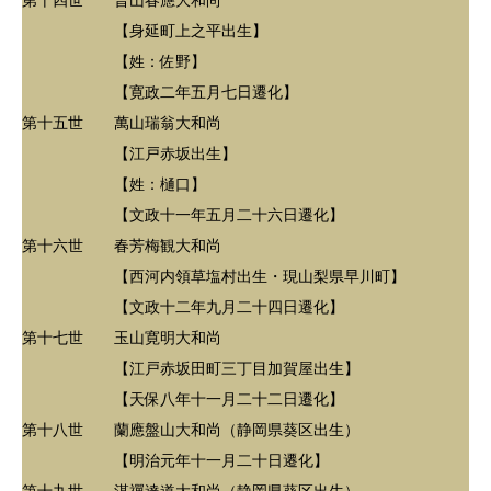
第十四世 普山春應大和尚
【身延町上之平出生】
【姓：佐野】
【寛政二年五月七日遷化】
第十五世 萬山瑞翁大和尚
【江戸赤坂出生】
【姓：樋口】
【文政十一年五月二十六日遷化】
第十六世 春芳梅観大和尚
【西河内領草塩村出生・現山梨県早川町】
【文政十二年九月二十四日遷化】
第十七世 玉山寛明大和尚
【江戸赤坂田町三丁目加賀屋出生】
【天保八年十一月二十二日遷化】
第十八世 蘭應盤山大和尚（静岡県葵区出生）
【明治元年十一月二十日遷化】