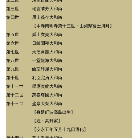
第二世 溪屋自健大和尚
第三世 瑞雲隣芳大和尚
第四世 用山義存大和尚
【本寺南明寺第十三世・山梨県富士川町】
第五世 舜山玄堯大和尚
第六世 日岫閏朔大和尚
第七世 天溪眞龍大和尚
第八世 一堂龍海大和尚
第九世 仙室靜屋大和尚
第十世 利臣完貞大和尚
第十一世 學應貞紋大和尚
第十二世 萬春尊國大和尚
第十三世 盛巖大榮大和尚
【身延町波高島出生】
【姓：髙野家】
【安永五年五月十九日遷化】