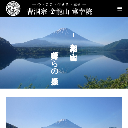
身延町からの撮影
－本栖湖と富士山－